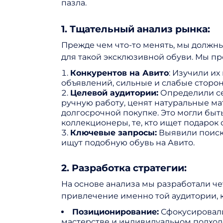
пазла.
1. Тщательный анализ рынка:
Прежде чем что-то менять, мы должны
для такой эксклюзивной обуви. Мы п
Конкурентов на Авито
: Изучили их
объявлений, сильные и слабые сторон
Целевой аудитории:
Определили се
ручную работу, ценят натуральные ма
долгосрочной покупке. Это могли быт
коллекционеры, те, кто ищет подарок 
Ключевые запросы:
Выявили поиск
ищут подобную обувь на Авито.
2. Разработка стратегии:
На основе анализа мы разработали ч
привлечение именно той аудитории, к
Позиционирование:
Сфокусировалис
мастерстве и индивидуальном подход