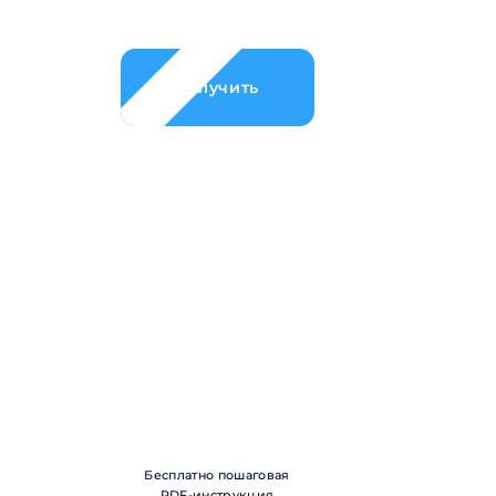
От компании Стимул Веб
Получить
Бесплатно пошаговая
PDF-инструкция