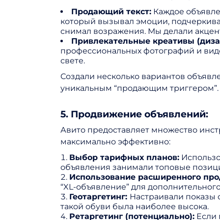
Продающий текст:
Каждое объявле
который вызывал эмоции, подчеркива
снимал возражения. Мы делали акцент 
Привлекательные креативы (диза
профессиональных фотографий и виде
свете.
Создали несколько вариантов объявле
уникальным “продающим триггером”.
5. Продвижение объявлений:
Авито предоставляет множество инст
максимально эффективно:
Выбор тарифных планов:
Использо
объявления занимали топовые позици
Использование расширенного пр
“XL-объявление” для дополнительног
Геотаргетинг:
Настраивали показы 
такой обуви была наиболее высока.
Ретаргетинг (потенциально):
Если 