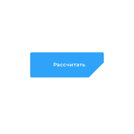
командой
авитологов
Рассчитайте стоимость
продвижения
Рассчитать